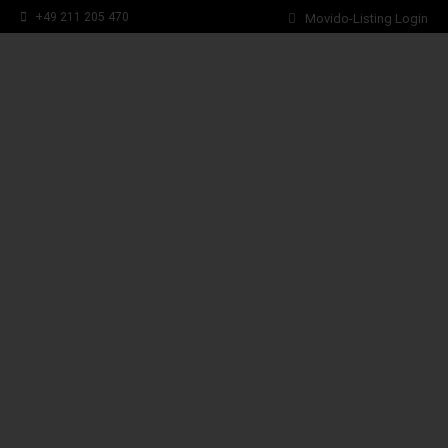
Skip
+49 211 205 470
Movido-Listing Login
to
content